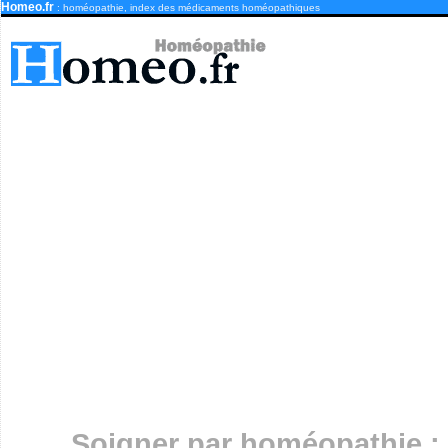
Homeo.fr
: homéopathie, index des médicaments homéopathiques
Soigner par homéopathie :