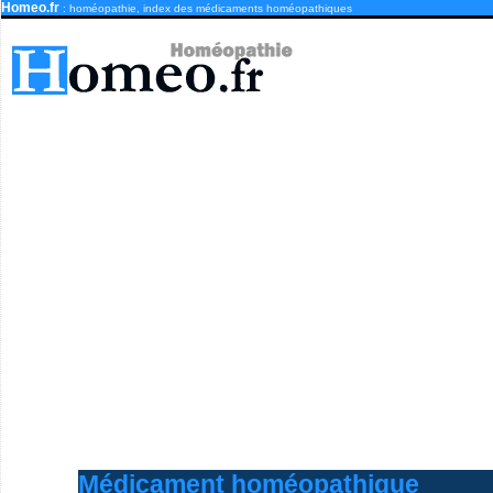
Homeo.fr
: homéopathie, index des médicaments homéopathiques
Médicament homéopathique