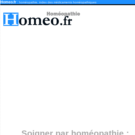
Homeo.fr
: homéopathie, index des médicaments homéopathiques
Soigner par homéopathie :