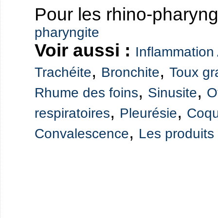
Pour les rhino-pharyngi
pharyngite
Voir aussi :
Inflammation
,
,
Trachéite
Bronchite
Toux gr
,
,
Rhume des foins
Sinusite
Ot
,
,
respiratoires
Pleurésie
Coqu
,
Convalescence
Les produits