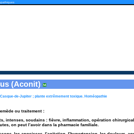
opathiques
us (Aconit)
u Casque-de-Jupiter ; plante extrêmement toxique. Homéopathie
 remède ou traitement :
, intenses, soudains : fièvre, inflammation, opération chirurgica
utes, on peut l’avoir dans la pharmacie familiale.
rissons, les angoisses, l’agitation, l’hypertension, les douleurs, a