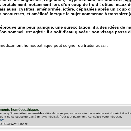
 brutalement, notamment lors d’un coup de froid : otites, maux de
is aussi cystites, aménorrhée, ictère, céphalées après un coup de
, les secousses, et amélioré lorsque le sujet commence à transpirer
éprouve une peur panique, une surexcitation, il a des idées de mo
e. Son sommeil est agité ; il a soif d’eau glacée ; son visage passe
 médicament homéopathique peut soigner ou traiter aussi :
itements homéopathiques
 autre qu'informative des remèdes cités dans les pages de ce site. Le contenu est donné à titre ind
o.fr ne se substitue pas à un avis médical. Pour tout traitement, consultez votre médecin.
AY
© - DIRECTWAY, France