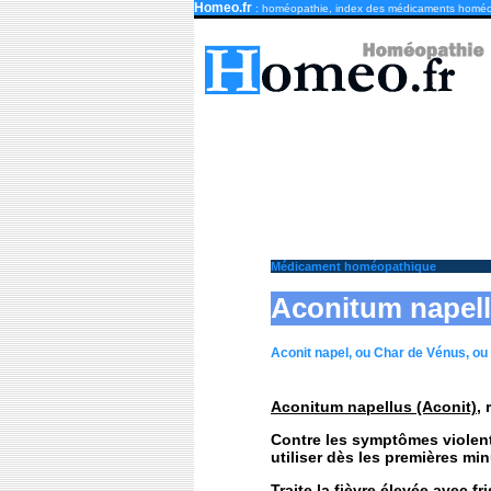
Homeo.fr
: homéopathie, index des médicaments homé
Médicament homéopathique
Aconitum napell
Aconit napel, ou Char de Vénus, o
Aconitum napellus (Aconit)
,
Contre les symptômes violents
utiliser dès les premières min
Traite la fièvre élevée avec f