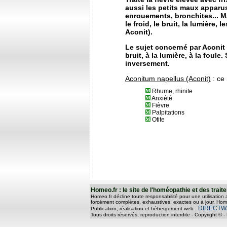
aussi les petits maux apparus
enrouements, bronchites... Ma
le froid, le bruit, la lumière
Aconit).
Le sujet concerné par Aconit 
bruit, à la lumière, à la foul
inversement.
Aconitum napellus (Aconit)
: ce
Rhume, rhinite
Anxiété
Fièvre
Palpitations
Otite
Homeo.fr : le site de l'homéopathie et des tra
Homeo.fr décline toute responsabilité pour une utilisation
forcément complètes, exhaustives, exactes ou à jour. Home
DIRECTW
Publication, réalisation et hébergement web :
Tous droits réservés, reproduction interdite - Copyright 