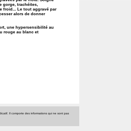
 gorge, trachéites,
 froid... Le tout aggravé par
 (cesser alors de donner
rt, une hypersensibilité au
 du rouge au blanc et
icatif. Il comporte des informations qui ne sont pas