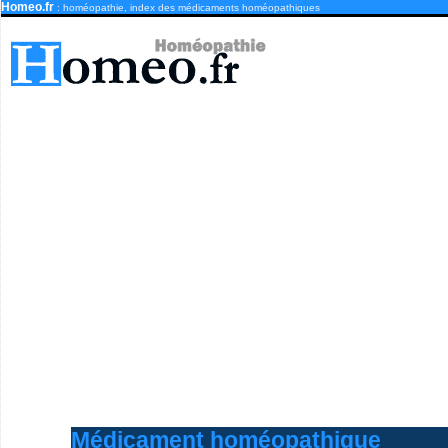
Homeo.fr
: homéopathie, index des médicaments homéopathiques
Médicament homéopathique