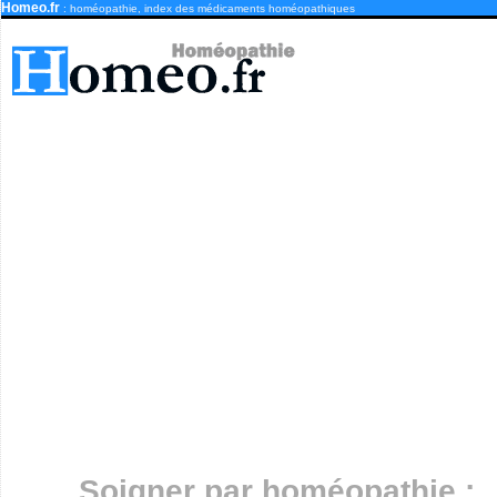
Homeo.fr
: homéopathie, index des médicaments homéopathiques
Soigner par homéopathie :