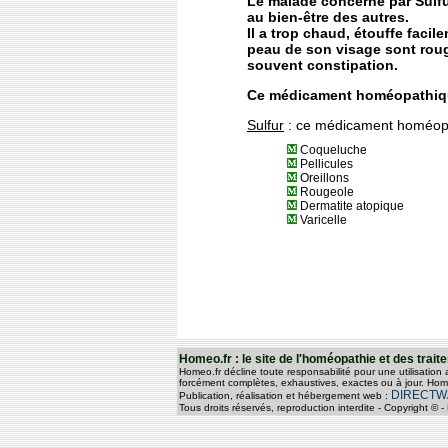
Le malade concerné par Sulfur
au bien-être des autres.
Il a trop chaud, étouffe facil
peau de son visage sont rouge
souvent constipation.
Ce médicament homéopathiqu
Sulfur
: ce médicament homéopat
Coqueluche
Pellicules
Oreillons
Rougeole
Dermatite atopique
Varicelle
Homeo.fr : le site de l'homéopathie et des tra
Homeo.fr décline toute responsabilité pour une utilisation
forcément complètes, exhaustives, exactes ou à jour. Home
DIRECTW
Publication, réalisation et hébergement web :
Tous droits réservés, reproduction interdite - Copyright 