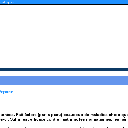
opathiques
éopathie
:
anées. Fait éclore (par la peau) beaucoup de maladies chroniques 
es-ci. Sulfur est efficace contre l’asthme, les rhumatismes, les hé