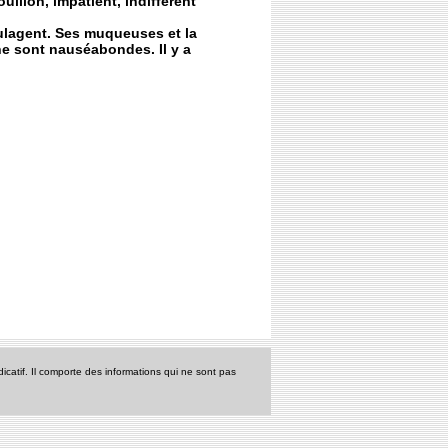
illon, impatient, indifférent
 soulagent. Ses muqueuses et la
ne sont nauséabondes. Il y a
icatif. Il comporte des informations qui ne sont pas