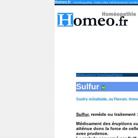
Homeo.fr
: homéopathie, index des médicaments homé
Médicament homéopathique
Sulfur
Soufre métalloïde, ou Flavum. Hom
Sulfur
, remède ou traitement 
Médicament des éruptions cut
atténue donc la force de cell
avec prudence.