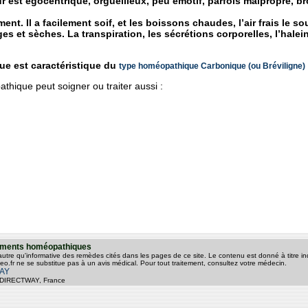
 est égocentrique, orgueilleux, peu émotif, parfois malpropre, brou
ement. Il a facilement soif, et les boissons chaudes, l’air frais le
s et sèches. La transpiration, les sécrétions corporelles, l’halei
e est caractéristique du
type homéopathique Carbonique (ou Bréviligne)
hique peut soigner ou traiter aussi :
itements homéopathiques
 autre qu'informative des remèdes cités dans les pages de ce site. Le contenu est donné à titre ind
o.fr ne se substitue pas à un avis médical. Pour tout traitement, consultez votre médecin.
AY
© - DIRECTWAY, France