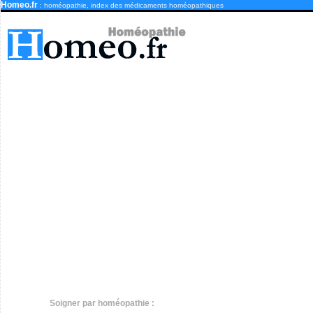
Homeo.fr
: homéopathie, index des médicaments homéopathiques
Soigner par homéopathie :