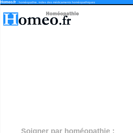
Homeo.fr
: homéopathie, index des médicaments homéopathiques
Soigner par homéopathie :