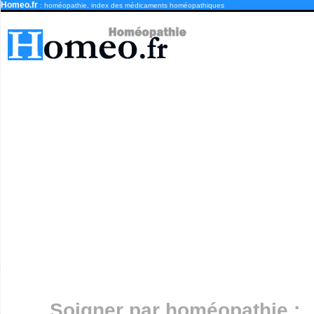
Homeo.fr
: homéopathie, index des médicaments homéopathiques
Soigner par homéopathie :