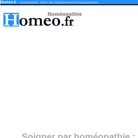
Homeo.fr
: homéopathie, index des médicaments homéopathiques
Soigner par homéopathie :