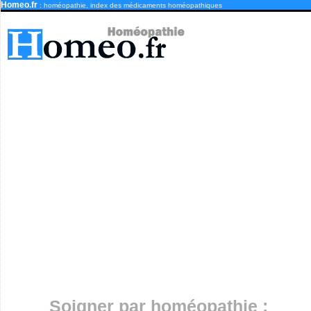
Homeo.fr
: homéopathie, index des médicaments homéopathiques
Soigner par homéopathie :