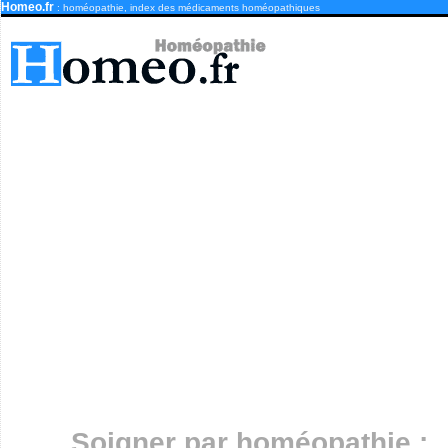
Homeo.fr
: homéopathie, index des médicaments homéopathiques
Soigner par homéopathie :