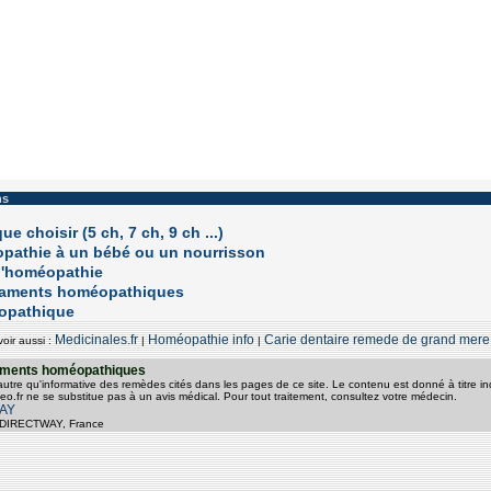
ns
 choisir (5 ch, 7 ch, 9 ch ...)
pathie à un bébé ou un nourrisson
 l'homéopathie
caments homéopathiques
éopathique
Medicinales.fr
Homéopathie info
Carie dentaire remede de grand mer
voir aussi :
|
|
itements homéopathiques
 autre qu'informative des remèdes cités dans les pages de ce site. Le contenu est donné à titre ind
o.fr ne se substitue pas à un avis médical. Pour tout traitement, consultez votre médecin.
AY
© - DIRECTWAY, France