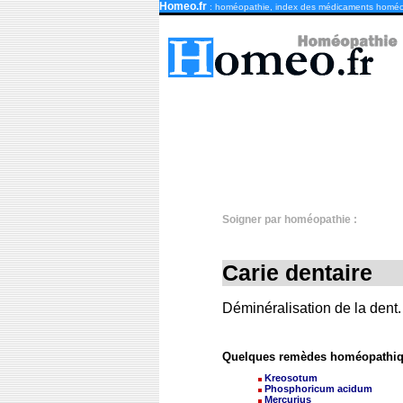
Homeo.fr
: homéopathie, index des médicaments homé
Soigner par homéopathie :
Carie dentaire
Déminéralisation de la dent.
Quelques remèdes homéopathique
Kreosotum
Phosphoricum acidum
Mercurius