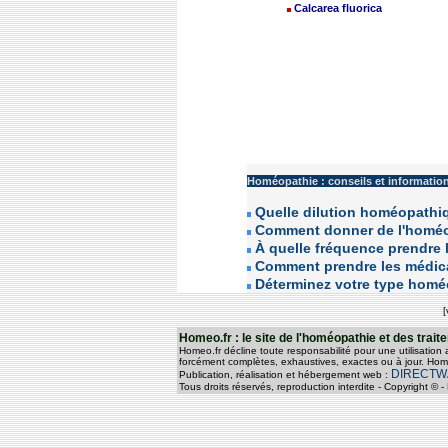
Calcarea fluorica
Homéopathie : conseils et informatio
Quelle dilution homéopathique
Comment donner de l'homéo
À quelle fréquence prendre
Comment prendre les médi
Déterminez votre type hom
[
Homeo.fr : le site de l'homéopathie et des tra
Homeo.fr décline toute responsabilité pour une utilisation
forcément complètes, exhaustives, exactes ou à jour. Home
DIRECTW
Publication, réalisation et hébergement web :
Tous droits réservés, reproduction interdite - Copyright 