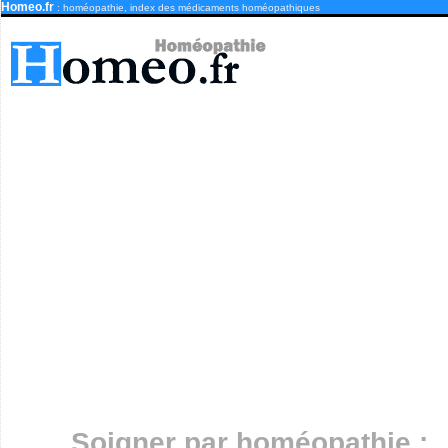
Homeo.fr
: homéopathie, index des médicaments homéopathiques
Soigner par homéopathie :