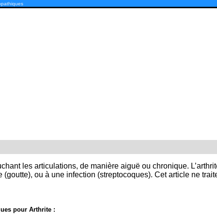
opathiques
chant les articulations, de manière aiguë ou chronique. L’arthri
 (goutte), ou à une infection (streptocoques). Cet article ne tra
es pour Arthrite :