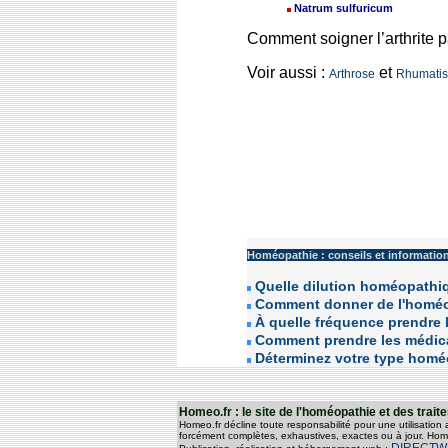
Natrum sulfuricum
Comment soigner l’arthrite 
Voir aussi :
et
Arthrose
Rhumati
Homéopathie : conseils et informatio
Quelle dilution homéopathique
Comment donner de l'homéo
À quelle fréquence prendre
Comment prendre les médi
Déterminez votre type hom
Homeo.fr : le site de l'homéopathie et des tra
Homeo.fr décline toute responsabilité pour une utilisation
forcément complètes, exhaustives, exactes ou à jour. Home