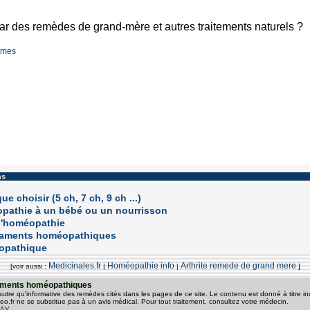
par des remèdes de grand-mère et autres traitements naturels ?
smes
ns
 choisir (5 ch, 7 ch, 9 ch ...)
pathie à un bébé ou un nourrisson
 l'homéopathie
caments homéopathiques
éopathique
Medicinales.fr
Homéopathie info
Arthrite remede de grand mere
[voir aussi :
|
|
]
itements homéopathiques
 autre qu'informative des remèdes cités dans les pages de ce site. Le contenu est donné à titre ind
o.fr ne se substitue pas à un avis médical. Pour tout traitement, consultez votre médecin.