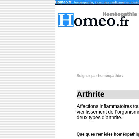
Homeo.fr
: homéopathie, index des médicaments homé
Soigner par homéopathie :
Arthrite
Affections inflammatoires tou
vieillissement de l’organisme
deux types d’arthrite.
Quelques remèdes homéopathiqu