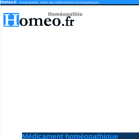
Homeo.fr
: homéopathie, index des médicaments homéopathiques
Médicament homéopathique