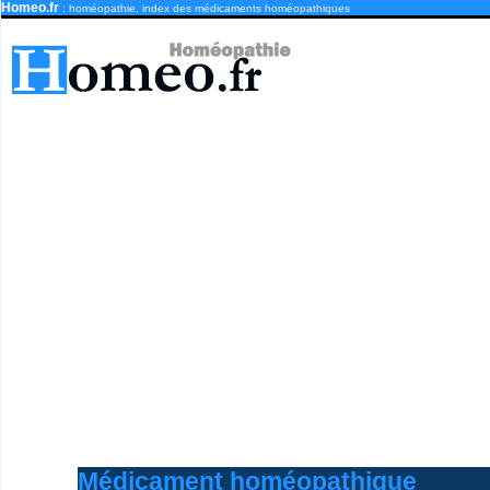
Homeo.fr
: homéopathie, index des médicaments homéopathiques
Médicament homéopathique